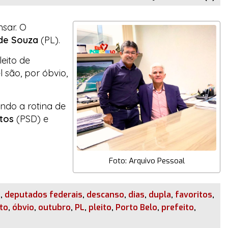
nsar. O
 de Souza
(PL).
eito de
 são, por óbvio,
ando a rotina de
tos
(PSD) e
Foto: Arquivo Pessoal
s
,
deputados federais
,
descanso
,
dias
,
dupla
,
favoritos
,
to
,
óbvio
,
outubro
,
PL
,
pleito
,
Porto Belo
,
prefeito
,