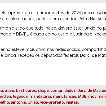
elo, aproveitou os primeiros dias de 2024 para desca
-prefeito e, agora, prefeito em exercício,
Ailto Neckel
tonia e, ao que tudo indica, deverá estar unida no pl
 chapa MDB/PL é dada como certa e Lucinda e Neckel
erino esteve mais ativo nas redes sociais, compartilh
 e, ainda, recebeu os deputados federais
Darci de Mat
ou
,
ativo
,
bastidores
,
chapa
,
comunidades
,
Darci de Matto
oetten
,
legenda
,
mandatário
,
manutenção
,
MDB
,
movimen
balho
,
sintonia
,
União
,
vice-prefeito
,
visitas
.