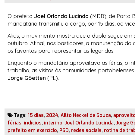
O prefeito
Joel Orlando Lucinda
(MDB), de Porto B
mandatário transmitiu o cargo, por 15 dias, ao vice
Aliás, o movimento mostra que a dupla segue em sin
outubro. Afinal, nos bastidores, a manutenção da
os favoritos para representar as legendas.
Enquanto o mandatário aproveitava as férias, o int
trabalho, as visitas às comunidades portobelenses
Jorge Göetten
(PL).
Tags:
15 dias
,
2024
,
Ailto Neckel de Souza
,
aproveit
férias
,
indícios
,
interino
,
Joel Orlando Lucinda
,
Jorge G
prefeito em exercício
,
PSD
,
redes sociais
,
rotina de tra