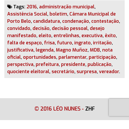
Tags:
2016
,
administração municipal
,
Assistência Social
,
boletim
,
Câmara Municipal de
Porto Belo
,
candidatura
,
condenação
,
contestação
,
convidado
,
decisão
,
decisão pessoal
,
desejo
manifestado
,
eleito
,
entrelinhas
,
executiva
,
êxito
,
falta de espaço
,
frisa
,
futuro
,
ingrato
,
irritação
,
justificativa
,
legenda
,
Magno Muñoz
,
MDB
,
nota
oficial
,
oportunidades
,
parlamentar
,
participação
,
perspectiva
,
prefeitura
,
presidente
,
publicação
,
quociente eleitoral
,
secretário
,
surpresa
,
vereador
.
© 2016 LÉO NUNES
-
ZHF