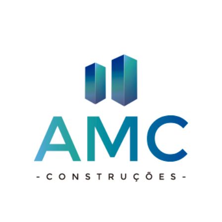
Post
Próximos
anteriores:
posts: