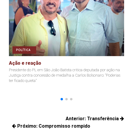
POLÍTICA
Ação e reação
J
Presidente do PL em São João Batista critica deputada por ação na
Ja
Justiça contra concessão de medalha a Carlos Bolsonaro: "Poderias
nã
ter ficado quieta"
Navegação
Anterior:
Transferência
de
Próximo:
Compromisso rompido
Posts