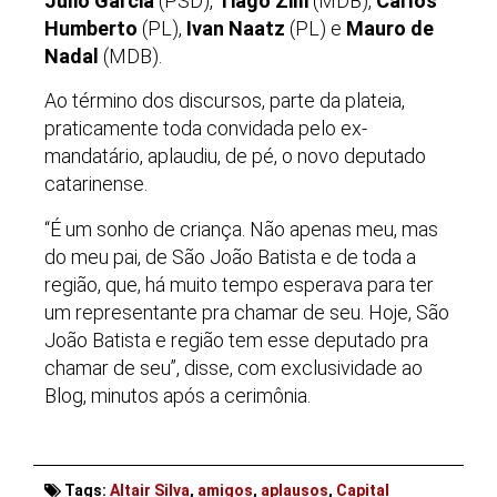
Júlio Garcia
(PSD),
Tiago Zilli
(MDB),
Carlos
Humberto
(PL),
Ivan Naatz
(PL) e
Mauro de
Nadal
(MDB).
Ao término dos discursos, parte da plateia,
praticamente toda convidada pelo ex-
mandatário, aplaudiu, de pé, o novo deputado
catarinense.
“É um sonho de criança. Não apenas meu, mas
do meu pai, de São João Batista e de toda a
região, que, há muito tempo esperava para ter
um representante pra chamar de seu. Hoje, São
João Batista e região tem esse deputado pra
chamar de seu”, disse, com exclusividade ao
Blog, minutos após a cerimônia.
Tags:
Altair Silva
,
amigos
,
aplausos
,
Capital