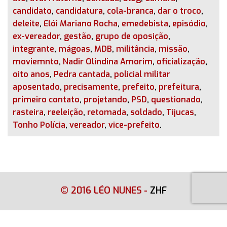
candidato
,
candidatura
,
cola-branca
,
dar o troco
,
deleite
,
Elói Mariano Rocha
,
emedebista
,
episódio
,
ex-vereador
,
gestão
,
grupo de oposição
,
integrante
,
mágoas
,
MDB
,
militância
,
missão
,
moviemnto
,
Nadir Olindina Amorim
,
oficialização
,
oito anos
,
Pedra cantada
,
policial militar
aposentado
,
precisamente
,
prefeito
,
prefeitura
,
primeiro contato
,
projetando
,
PSD
,
questionado
,
rasteira
,
reeleição
,
retomada
,
soldado
,
Tijucas
,
Tonho Polícia
,
vereador
,
vice-prefeito
.
© 2016 LÉO NUNES
-
ZHF