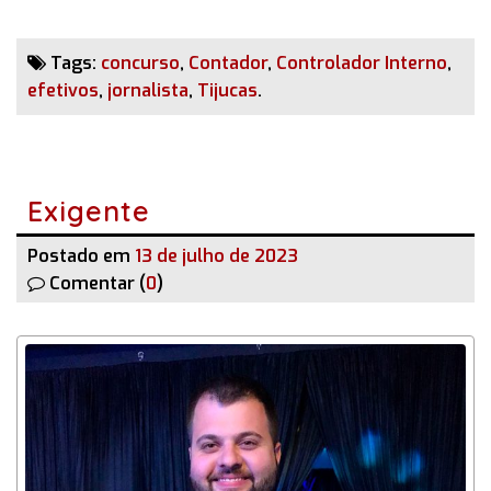
Tags:
concurso
,
Contador
,
Controlador Interno
,
efetivos
,
jornalista
,
Tijucas
.
Exigente
Postado em
13 de julho de 2023
Comentar (
0
)