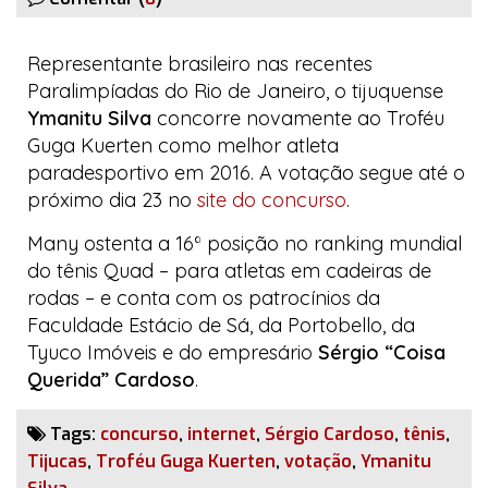
Representante brasileiro nas recentes
Paralimpíadas do Rio de Janeiro, o tijuquense
Ymanitu Silva
concorre novamente ao
Troféu
Guga Kuerten
como melhor atleta
paradesportivo em 2016. A votação segue até o
próximo dia 23 no
site
do concurso
.
Many ostenta a 16ª posição no
ranking
mundial
do tênis
Quad
– para atletas em cadeiras de
rodas – e conta com os patrocínios da
Faculdade Estácio de Sá
, da
Portobello
, da
Tyuco Imóveis
e do empresário
Sérgio “Coisa
Querida” Cardoso
.
Tags:
concurso
,
internet
,
Sérgio Cardoso
,
tênis
,
Tijucas
,
Troféu Guga Kuerten
,
votação
,
Ymanitu