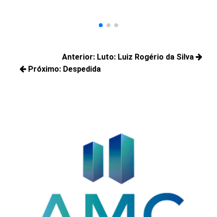
Navegação
Anterior:
Luto: Luiz Rogério da Silva
de
Próximo:
Despedida
Posts
Post
Próximos
anteriores:
posts: