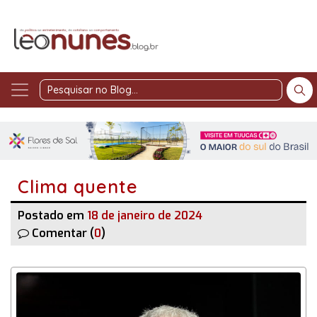
Pesquisar
no
Blog
Clima quente
Postado em
18 de janeiro de 2024
Comentar (
0
)