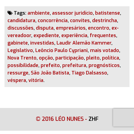
Tags:
ambiente
,
assessor juridício
,
batistense
,
candidatura
,
concorrência
,
convites
,
destrincha
,
discussões
,
disputa
,
empresários
,
encontro
,
ex-
vereadoor
,
expediente
,
experiência
,
frequentes
,
gabinete
,
investidas
,
Laudir Alemão Kammer
,
Legislativo
,
Leôncio Paulo Cypriani
,
mais votado
,
Nova Trento
,
opção
,
participação
,
pleito
,
política
,
possibilidade
,
prefeito
,
prefeitura
,
prognósticos
,
ressurge
,
São João Batista
,
Tiago Dalsasso
,
véspera
,
vitória
.
© 2016 LÉO NUNES
-
ZHF