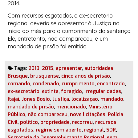
2014.
Com recursos esgotados, o ex-secretário
regional deveria se apresentar à Justiça no
início do mês para o cumprimento da sentença.
Ele, entretanto, não compareceu, e um
mandado de prisão foi emitido.
Tags:
2013
,
2015
,
apresentar
,
autoridades
,
Brusque
,
brusquense
,
cinco anos de prisão
,
comando
,
condenado
,
cumprimento
,
encontrado
,
ex-secretário
,
extinta
,
foragido
,
irregularidades
,
Itajaí
,
Jones Bosio
,
Justiça
,
localização
,
mandado
,
mandado de prisão
,
mencionado
,
Ministério
Público
,
não compareceu
,
nove licitações
,
Polícia
Civil
,
político
,
propriedade
,
recorreu
,
recursos
esgotados
,
regime semiaberto
,
regional
,
SDR
,
Secretaria de Desenvolvimento Regional
,
sem