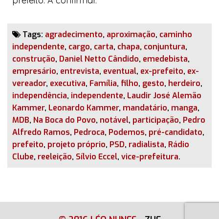
prefeito. A confirmar.
Tags:
agradecimento
,
aproximação
,
caminho
independente
,
cargo
,
carta
,
chapa
,
conjuntura
,
construção
,
Daniel Netto Cândido
,
emedebista
,
empresário
,
entrevista
,
eventual
,
ex-prefeito
,
ex-
vereador
,
executiva
,
Família
,
filho
,
gesto
,
herdeiro
,
independência
,
independente
,
Laudir José Alemão
Kammer
,
Leonardo Kammer
,
mandatário
,
manga
,
MDB
,
Na Boca do Povo
,
notável
,
participação
,
Pedro
Alfredo Ramos
,
Pedroca
,
Podemos
,
pré-candidato
,
prefeito
,
projeto próprio
,
PSD
,
radialista
,
Rádio
Clube
,
reeleição
,
Sílvio Eccel
,
vice-prefeitura
.