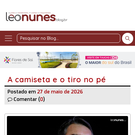
Pesquisar
no
Blog
A camiseta e o tiro no pé
Postado em
27 de maio de 2026
Comentar (
0
)