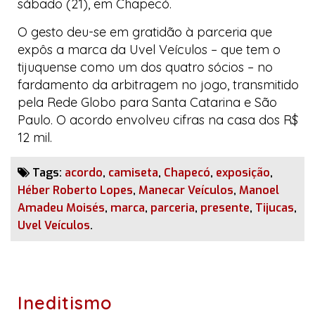
sábado (21), em Chapecó.
O gesto deu-se em gratidão à parceria que
expôs a marca da
Uvel Veículos
– que tem o
tijuquense como um dos quatro sócios – no
fardamento da arbitragem no jogo, transmitido
pela
Rede Globo
para Santa Catarina e São
Paulo. O acordo envolveu cifras na casa dos R$
12 mil.
Tags:
acordo
,
camiseta
,
Chapecó
,
exposição
,
Héber Roberto Lopes
,
Manecar Veículos
,
Manoel
Amadeu Moisés
,
marca
,
parceria
,
presente
,
Tijucas
,
Uvel Veículos
.
Ineditismo