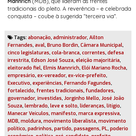
Mannrich
(MDB), que lideram as frentes
tradicionais do pleito. A reverência – e celebrada
conquista – coube à sugerida “terceira via”.
Tags:
abonação
,
administrador
,
Ailton
Fernandes
,
aval
,
Bruno Bordin
,
Câmara Municipal
,
cinco legislaturas
,
cola-branca
,
correntes
,
defesa
irrestrita
,
Edson José Souza
,
eleição majoritária
,
eleitorado fiel
,
Elmis Mannrich
,
Elói Mariano Rocha
,
empresário
,
ex-vereador
,
ex-vice-prefeito
,
Executivo
,
experiências
,
Fernando Fagundes
,
fortalecido
,
frentes tradicionais
,
fundadores
,
governador
,
investidas
,
Jorginho Mello
,
José João
Souza
,
lembrado
,
leve e solto
,
lideranças
,
litígio
,
Manecar Veículos
,
manifesto
,
marca expressiva
,
MDB
,
moldura
,
movimento liberalista
,
movimento
político
,
padrinhos
,
partido
,
passagens
,
PL
,
poderio