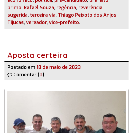
econômico
,
política
,
pré-candidato
,
prefeito
,
primo
,
Rafael Souza
,
regência
,
reverência
,
sugerida
,
terceira via
,
Thiago Peixoto dos Anjos
,
Tijucas
,
vereador
,
vice-prefeito
.
Aposta certeira
Postado em
18 de maio de 2023
Comentar (
0
)