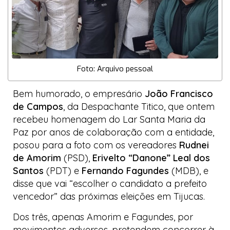
Foto: Arquivo pessoal
Bem humorado, o empresário
João Francisco
de Campos
, da
Despachante Titico
, que ontem
recebeu homenagem do
Lar Santa Maria da
Paz
por anos de colaboração com a entidade,
posou para a foto com os vereadores
Rudnei
de Amorim
(PSD),
Erivelto “Danone” Leal dos
Santos
(PDT) e
Fernando Fagundes
(MDB), e
disse que vai “escolher o candidato a prefeito
vencedor” das próximas eleições em Tijucas.
Dos três, apenas Amorim e Fagundes, por
movimentos adversos, pretendem concorrer à