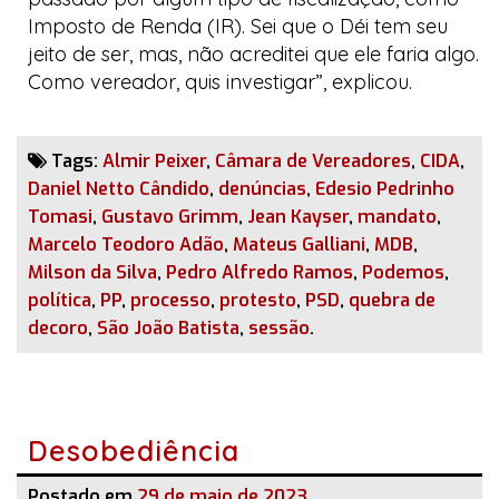
Imposto de Renda (IR). Sei que o Déi tem seu
jeito de ser, mas, não acreditei que ele faria algo.
Como vereador, quis investigar”, explicou.
Tags:
Almir Peixer
,
Câmara de Vereadores
,
CIDA
,
Daniel Netto Cândido
,
denúncias
,
Edesio Pedrinho
Tomasi
,
Gustavo Grimm
,
Jean Kayser
,
mandato
,
Marcelo Teodoro Adão
,
Mateus Galliani
,
MDB
,
Milson da Silva
,
Pedro Alfredo Ramos
,
Podemos
,
política
,
PP
,
processo
,
protesto
,
PSD
,
quebra de
decoro
,
São João Batista
,
sessão
.
Desobediência
Postado em
29 de maio de 2023