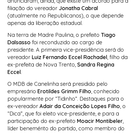
anunciaram, ainda, que existe um acordo para a
filiação do vereador
Jonatha Cabral
(atualmente no Republicanos), o que depende
apenas da liberação estadual.
Na terra de Madre Paulina, o prefeito
Tiago
Dalsasso
foi reconduzido ao cargo de
presidente. A primeira vice-presidência será do
vereador
Luiz Fernando Eccel Rachadel
, filho da
ex-prefeita de Nova Trento,
Sandra Regina
Eccel
.
O MDB de Canelinha será presidido pelo
empresário
Erotildes Grimm Filho
, conhecido
popularmente por “Tidinho”. Destaques para o
ex-vereador
Adair da Conceição Lopes Filho
, o
“Dica”, que foi eleito vice-presidente, e para a
participação do ex-prefeito
Moacir Montibeler
,
líder benemérito do partido, como membro do