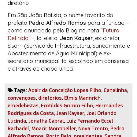
diretório.
Em São João Batista, o nome favorito do
prefeito
Pedro Alfredo Ramos
para a função –
como anunciado pelo
Blog
na nota
“Futuro
Definido”
-, foi eleito.
Jean Kayser
, ex-diretor
Sisam (Serviço de Infraestrutura, Saneamento e
Abastecimento de Água Municipal) e ex-
secretário municipal, foi escolhido em consenso
e através de chapa única.
Tags:
Adair da Conceição Lopes Filho
,
Canelinha
,
convenções
,
diretórios
,
Elmis Mannrich
,
emedebistas
,
Erotildes Grimm Filho
,
Hermandes
Rodrigues da Costa
,
Jean Kayser
,
Joel Orlando
Lucinda
,
Jonatha Cabral
,
Luiz Fernando Eccel
Rachadel
,
Moacir Montibeller
,
Nova Trento
,
Pedro
Alfredo Ramos
,
Porto Belo
,
presidentes
,
Sandra