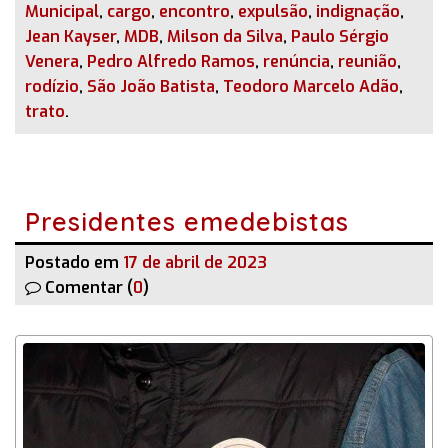
Municipal
,
cargo
,
encontro
,
expulsão
,
indignação
,
Jean Kayser
,
MDB
,
Milson da Silva
,
Paulo Sérgio
Venera
,
Pedro Alfredo Ramos
,
renúncia
,
reunião
,
rodízio
,
São João Batista
,
Teodoro Marcelo Adão
,
trato
.
Presidentes emedebistas
Postado em
17 de abril de 2023
Comentar (
0
)