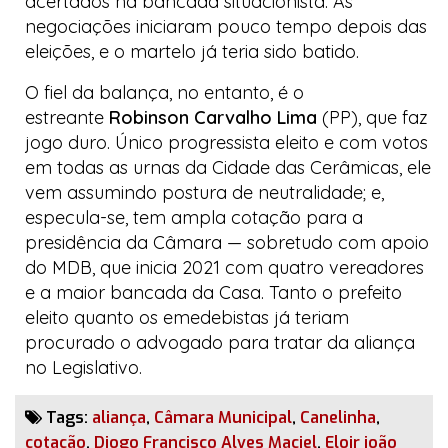
acertados na bancada situacionista. As
negociações iniciaram pouco tempo depois das
eleições, e o martelo já teria sido batido.
O fiel da balança, no entanto, é o
estreante
Robinson Carvalho Lima
(PP), que faz
jogo duro. Único
progressista
eleito e com votos
em todas as urnas da
Cidade das Cerâmicas
, ele
vem assumindo postura de neutralidade; e,
especula-se, tem ampla cotação para a
presidência da Câmara — sobretudo com apoio
do MDB, que inicia 2021 com quatro vereadores
e a maior bancada da
Casa.
Tanto o prefeito
eleito quanto os
emedebistas
já teriam
procurado o advogado para tratar da aliança
no Legislativo.
Tags:
aliança
,
Câmara Municipal
,
Canelinha
,
cotação
,
Diogo Francisco Alves Maciel
,
Eloir joão