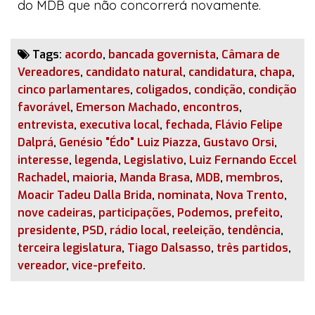
do MDB que não concorrerá novamente.
Tags:
acordo
,
bancada governista
,
Câmara de
Vereadores
,
candidato natural
,
candidatura
,
chapa
,
cinco parlamentares
,
coligados
,
condição
,
condição
favorável
,
Emerson Machado
,
encontros
,
entrevista
,
executiva local
,
fechada
,
Flávio Felipe
Dalprá
,
Genésio "Édo" Luiz Piazza
,
Gustavo Orsi
,
interesse
,
legenda
,
Legislativo
,
Luiz Fernando Eccel
Rachadel
,
maioria
,
Manda Brasa
,
MDB
,
membros
,
Moacir Tadeu Dalla Brida
,
nominata
,
Nova Trento
,
nove cadeiras
,
participações
,
Podemos
,
prefeito
,
presidente
,
PSD
,
rádio local
,
reeleição
,
tendência
,
terceira legislatura
,
Tiago Dalsasso
,
três partidos
,
vereador
,
vice-prefeito
.