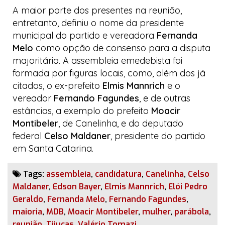
A maior parte dos presentes na reunião,
entretanto, definiu o nome da presidente
municipal do partido e vereadora
Fernanda
Melo
como opção de consenso para a disputa
majoritária. A assembleia
emedebista
foi
formada por figuras locais, como, além dos já
citados, o ex-prefeito
Elmis Mannrich
e o
vereador
Fernando Fagundes
, e de outras
estâncias, a exemplo do prefeito
Moacir
Montibeler
, de Canelinha, e do deputado
federal
Celso Maldaner
, presidente do partido
em Santa Catarina.
Tags:
assembleia
,
candidatura
,
Canelinha
,
Celso
Maldaner
,
Edson Bayer
,
Elmis Mannrich
,
Elói Pedro
Geraldo
,
Fernanda Melo
,
Fernando Fagundes
,
maioria
,
MDB
,
Moacir Montibeler
,
mulher
,
parábola
,
reunião
,
Tijucas
,
Valério Tomazi
.