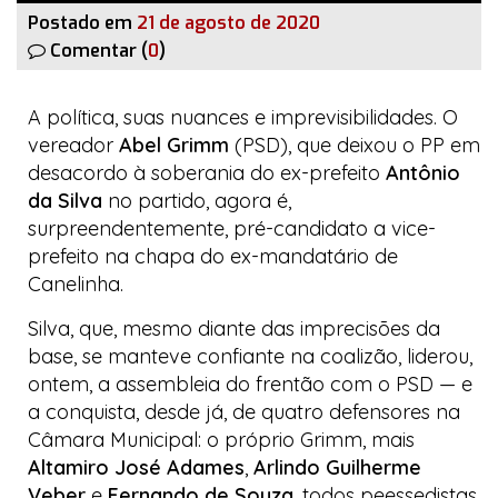
Postado em
21 de agosto de 2020
Comentar (
0
)
A política, suas nuances e imprevisibilidades. O
vereador
Abel Grimm
(PSD), que deixou o PP em
desacordo à soberania do ex-prefeito
Antônio
da Silva
no partido, agora é,
surpreendentemente, pré-candidato a vice-
prefeito na chapa do ex-mandatário de
Canelinha.
Silva, que, mesmo diante das imprecisões da
base, se manteve confiante na coalizão, liderou,
ontem, a assembleia do
frentão
com o PSD — e
a conquista, desde já, de quatro defensores na
Câmara Municipal: o próprio Grimm, mais
Altamiro José Adames
,
Arlindo Guilherme
Veber
e
Fernando de Souza
, todos
peessedistas
.