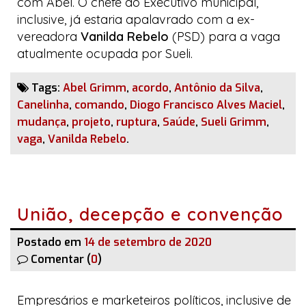
com Abel. O chefe do Executivo municipal,
inclusive, já estaria apalavrado com a ex-
vereadora
Vanilda Rebelo
(PSD) para a vaga
atualmente ocupada por Sueli.
Tags:
Abel Grimm
,
acordo
,
Antônio da Silva
,
Canelinha
,
comando
,
Diogo Francisco Alves Maciel
,
mudança
,
projeto
,
ruptura
,
Saúde
,
Sueli Grimm
,
vaga
,
Vanilda Rebelo
.
União, decepção e convenção
Postado em
14 de setembro de 2020
Comentar (
0
)
Empresários e
marketeiros
políticos, inclusive de