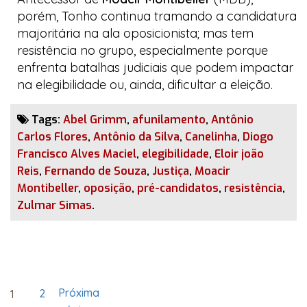
porém, Tonho continua tramando a candidatura
majoritária na ala oposicionista; mas tem
resistência no grupo, especialmente porque
enfrenta batalhas judiciais que podem impactar
na elegibilidade ou, ainda, dificultar a eleição.
Tags:
Abel Grimm
,
afunilamento
,
Antônio
Carlos Flores
,
Antônio da Silva
,
Canelinha
,
Diogo
Francisco Alves Maciel
,
elegibilidade
,
Eloir joão
Reis
,
Fernando de Souza
,
Justiça
,
Moacir
Montibeller
,
oposição
,
pré-candidatos
,
resistência
,
Zulmar Simas
.
Paginação
Próxima
Página
2
Página
1