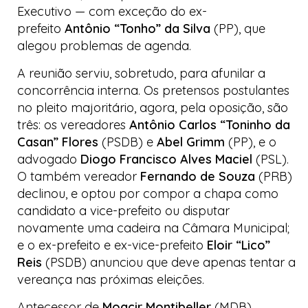
Executivo — com exceção do ex-
prefeito
Antônio “Tonho” da Silva
(PP), que
alegou problemas de agenda.
A reunião serviu, sobretudo, para afunilar a
concorrência interna. Os pretensos postulantes
no pleito majoritário, agora, pela oposição, são
três: os vereadores
Antônio Carlos “Toninho da
Casan” Flores
(PSDB) e
Abel Grimm
(PP), e o
advogado
Diogo Francisco Alves Maciel
(PSL).
O também vereador
Fernando de Souza
(PRB)
declinou, e optou por compor a chapa como
candidato a vice-prefeito ou disputar
novamente uma cadeira na Câmara Municipal;
e o ex-prefeito e ex-vice-prefeito
Eloir “Lico”
Reis
(PSDB) anunciou que deve apenas tentar a
vereança nas próximas eleições.
Antecessor de
Moacir Montibeller
(MDB),