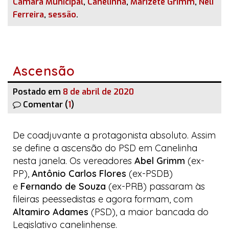
Câmara Municipal
,
Canelinha
,
Marizete Grimm
,
Neli
Ferreira
,
sessão
.
Ascensão
Postado em
8 de abril de 2020
Comentar (
1
)
De coadjuvante a protagonista absoluto. Assim
se define a ascensão do PSD em Canelinha
nesta janela. Os vereadores
Abel Grimm
(ex-
PP),
Antônio Carlos Flores
(ex-PSDB)
e
Fernando de Souza
(ex-PRB) passaram às
fileiras
peessedistas
e agora formam, com
Altamiro Adames
(PSD), a maior bancada do
Legislativo canelinhense.