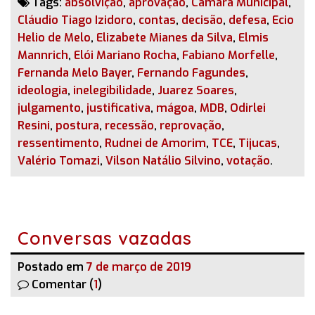
Tags:
absolvição
,
aprovação
,
Câmara Municipal
,
Cláudio Tiago Izidoro
,
contas
,
decisão
,
defesa
,
Ecio
Helio de Melo
,
Elizabete Mianes da Silva
,
Elmis
Mannrich
,
Elói Mariano Rocha
,
Fabiano Morfelle
,
Fernanda Melo Bayer
,
Fernando Fagundes
,
ideologia
,
inelegibilidade
,
Juarez Soares
,
julgamento
,
justificativa
,
mágoa
,
MDB
,
Odirlei
Resini
,
postura
,
recessão
,
reprovação
,
ressentimento
,
Rudnei de Amorim
,
TCE
,
Tijucas
,
Valério Tomazi
,
Vilson Natálio Silvino
,
votação
.
Conversas vazadas
Postado em
7 de março de 2019
Comentar (
1
)