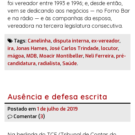
foi vereador entre 1993 e 1996; e, desde então,
vem se dedicando aos negócios — no
Forno Bar
e na rádio — e às campanhas da esposa,
vereadora na terceira legislatura consecutiva.
Tags:
Canelinha
,
disputa interna
,
ex-vereador
,
ira
,
Jonas Hames
,
José Carlos Trindade
,
locutor
,
mágoa
,
MDB
,
Moacir Montibeller
,
Neli Ferreira
,
pré-
candidatura
,
radialista
,
Saúde
.
Ausência e defesa escrita
Postado em
1 de julho de 2019
Comentar (
3
)
Na berlinda do TCE (Tribunal de Contas do