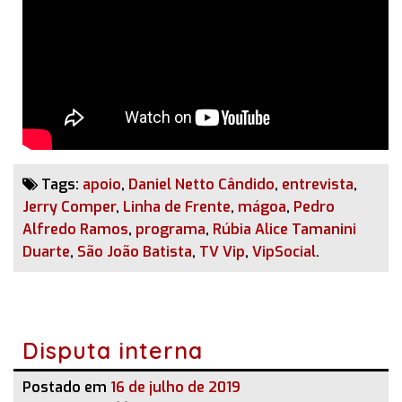
Tags:
apoio
,
Daniel Netto Cândido
,
entrevista
,
Jerry Comper
,
Linha de Frente
,
mágoa
,
Pedro
Alfredo Ramos
,
programa
,
Rúbia Alice Tamanini
Duarte
,
São João Batista
,
TV Vip
,
VipSocial
.
Disputa interna
Postado em
16 de julho de 2019