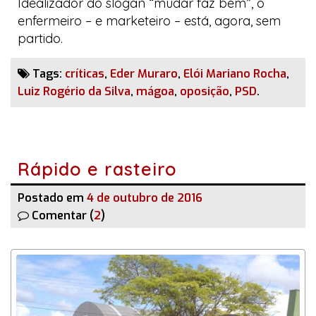
Idealizador do
slogan
“mudar faz bem”, o
enfermeiro
–
e
marketeiro
–
está, agora, sem
partido.
Tags:
críticas
,
Eder Muraro
,
Elói Mariano Rocha
,
Luiz Rogério da Silva
,
mágoa
,
oposição
,
PSD
.
Rápido e rasteiro
Postado em
4 de outubro de 2016
Comentar (
2
)