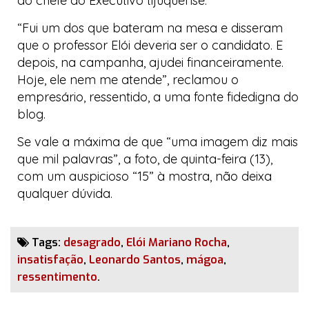
do chefe do Executivo tijuquense.
“Fui um dos que bateram na mesa e disseram
que o professor Elói deveria ser o candidato. E
depois, na campanha, ajudei financeiramente.
Hoje, ele nem me atende”, reclamou o
empresário, ressentido, a uma fonte fidedigna do
blog
.
Se vale a máxima de que “uma imagem diz mais
que mil palavras”, a foto, de quinta-feira (13),
com um auspicioso “15” à mostra, não deixa
qualquer dúvida.
Tags:
desagrado
,
Elói Mariano Rocha
,
insatisfação
,
Leonardo Santos
,
mágoa
,
ressentimento
.