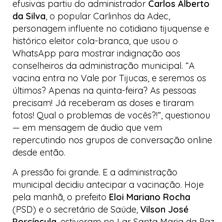
efusivas partiu do administrador
Carlos Alberto
da Silva
, o popular Carlinhos da Adec,
personagem influente no cotidiano tijuquense e
histórico eleitor
cola-branca
, que usou o
WhatsApp
para mostrar indignação aos
conselheiros da administração municipal. “A
vacina entra no Vale por Tijucas, e seremos os
últimos? Apenas na quinta-feira? As pessoas
precisam! Já receberam as doses e tiraram
fotos! Qual o problemas de vocês?!”, questionou
— em mensagem de áudio que vem
repercutindo nos grupos de conversação
online
desde então.
A pressão foi grande. E a administração
municipal decidiu antecipar a vacinação. Hoje
pela manhã, o prefeito
Eloi Mariano Rocha
(PSD) e o secretário de Saúde,
Vilson José
Porcíncula
, estiveram no Lar Santa Maria da Paz