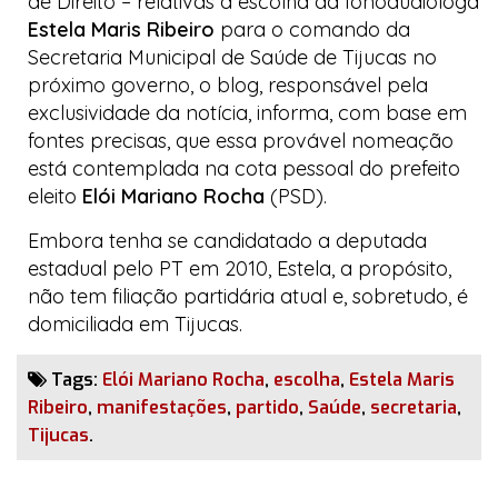
de Direito – relativas à escolha da fonoaudióloga
Estela Maris Ribeiro
para o comando da
Secretaria Municipal de Saúde de Tijucas no
próximo governo, o
blog
, responsável pela
exclusividade da notícia, informa, com base em
fontes precisas, que essa provável nomeação
está contemplada na cota pessoal do prefeito
eleito
Elói Mariano Rocha
(PSD).
Embora tenha se candidatado a deputada
estadual pelo PT em 2010, Estela, a propósito,
não tem filiação partidária atual e, sobretudo, é
domiciliada em Tijucas.
Tags:
Elói Mariano Rocha
,
escolha
,
Estela Maris
Ribeiro
,
manifestações
,
partido
,
Saúde
,
secretaria
,
Tijucas
.