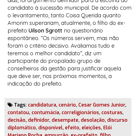
dias, foi argumento definidor para a escolha do
candidato à sucessão municipal. De acordo com
o levantamento, tanto Coisa Querida quanto
Amorim superariam, atualmente, o filho do ex-
prefeito
Uilson Sgrott
no questionário
espontâneo. “Os números servem, mas não
foram o critério decisivo. Avaliamos tudo e
teremos o melhor candidato”, diz um
participante do propalado grupo de
conselheiros da gestão para justificar aquela
que deve ser, nos próximos momentos, a
indicação do prefeito.
Tags:
candidatura
,
cenário
,
Cesar Gomes Junior
,
contatou
,
contumácia
,
correligionários
,
costuras
,
decisão
,
definidor
,
desempate
,
desolação
,
discurso
diplomático
,
disponível
,
efeito
,
eleições
,
Elói
Mariano Rocha
,
empurrão
,
ex-prefeito
,
filho
,