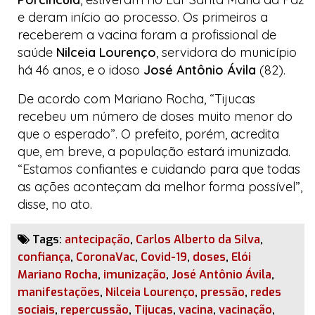
e deram início ao processo. Os primeiros a
receberem a vacina foram a profissional de
saúde
Nilceia Lourenço
, servidora do município
há 46 anos, e o idoso
José Antônio Ávila
(82).
De acordo com Mariano Rocha, “Tijucas
recebeu um número de doses muito menor do
que o esperado”. O prefeito, porém, acredita
que, em breve, a população estará imunizada.
“Estamos confiantes e cuidando para que todas
as ações aconteçam da melhor forma possível”,
disse, no ato.
Tags:
antecipação
,
Carlos Alberto da Silva
,
confiança
,
CoronaVac
,
Covid-19
,
doses
,
Elói
Mariano Rocha
,
imunização
,
José Antônio Ávila
,
manifestações
,
Nilceia Lourenço
,
pressão
,
redes
sociais
,
repercussão
,
Tijucas
,
vacina
,
vacinação
,