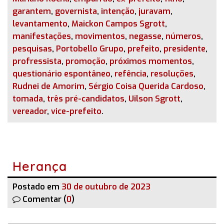
garantem
,
governista
,
intenção
,
juravam
,
levantamento
,
Maickon Campos Sgrott
,
manifestações
,
movimentos
,
negasse
,
números
,
pesquisas
,
Portobello Grupo
,
prefeito
,
presidente
,
profressista
,
promoção
,
próximos momentos
,
questionário espontâneo
,
refência
,
resoluções
,
Rudnei de Amorim
,
Sérgio Coisa Querida Cardoso
,
tomada
,
três pré-candidatos
,
Uilson Sgrott
,
vereador
,
vice-prefeito
.
Herança
Postado em
30 de outubro de 2023
Comentar (
0
)